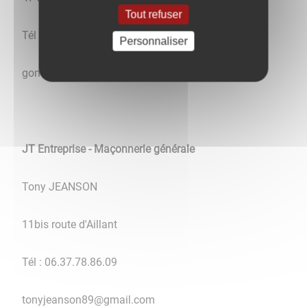
Tout refuser
Tél : 06.49.93.59.01
Personnaliser
goncalves81@hotmail.com
JT Entreprise - Maçonnerie générale
Tony JEANSON
11bis route d'Aillant
Tél : 06.37.78.86.09
tonyjeanson89@gmail.com