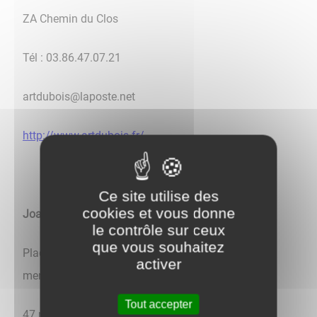
ZA Chemin du Clos
Tél : 03.86.47.07.21
artdubois@laposte.net
http://www.artdubois.fr/
Ce site utilise des
cookies et vous donne
Joaquim GONCALVES
le contrôle sur ceux
que vous souhaitez
Plaquisterie - aménagement de combles - pose de
activer
menuiseries
Tout accepter
47 rue des vignes blanches