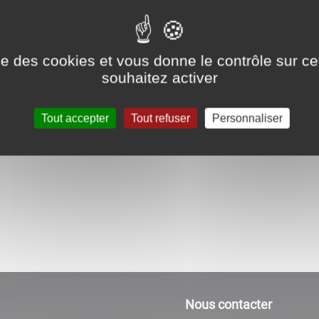
Céline COELHO - Traductrice interprète an
Tél : 07.71.77.14.47
ise des cookies et vous donne le contrôle sur 
souhaitez activer
celine.traduction89@gmail.com
Tout accepter
Tout refuser
Personnaliser
Nous contacter