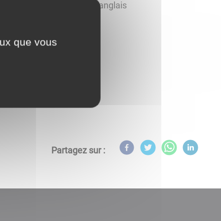
glais-français / français-anglais
ceux que vous
Partagez sur :