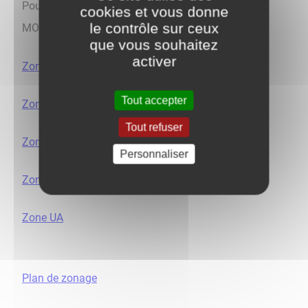
Pour toute question d'urbanisme contacter Mme
cookies et vous donne
le contrôle sur ceux
MOISSET en Mairie (absente le mercredi).
que vous souhaitez
activer
Zone A
Tout accepter
Zone 1AU
Tout refuser
Zone 2AU
Personnaliser
Zone N
Zone UA
Plan de zonage