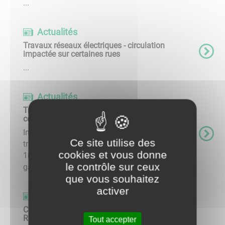
...
Actualités
Travaux réseaux électriques - circulation
impactée sur certaines rues
...
Actualités
Travaux réseaux électriques - coupure de
courant
Information ENEDISCoupure de courant pour
Ce site utilise des
travaux leMardi 20 janvier 2026 de 09h30 à
cookies et vous donne
10h30 Rue LemoineRue du maraisRue de la
le contrôle sur ceux
garenneRue de la MontagneRoute d'Aillant ...
que vous souhaitez
activer
Actualités
Café du maire - 31 juillet à partir de 9h au
Relais de Charbuy
Tout accepter