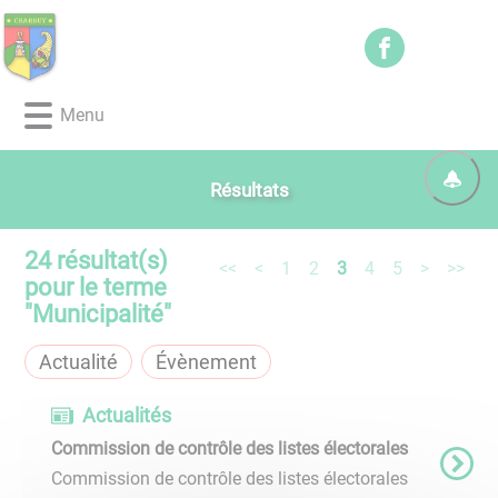
Lien
Lien
Lien
Lien
Panneau de gestion des cookies
d'accès
d'accès
d'accès
d'accès
rapide
rapide
rapide
rapide
au
au
à
au
Menu
menu
contenu
la
pied
principal
recherche
de
page
Résultats
24
résultat(s)
<<
<
1
2
3
4
5
>
>>
pour le terme
"
Municipalité
"
Actualité
Évènement
Actualités
Commission de contrôle des listes électorales
Commission de contrôle des listes électorales