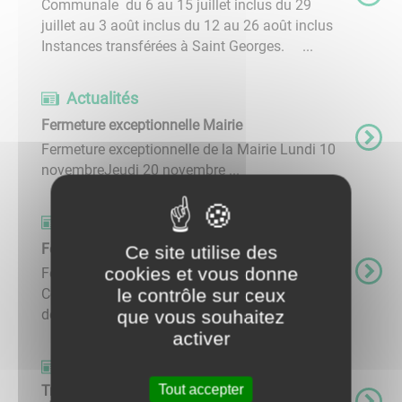
Communale du 6 au 15 juillet inclus du 29
juillet au 3 août inclus du 12 au 26 août inclus
Instances transférées à Saint Georges. ...
Actualités
Fermeture exceptionnelle Mairie
Fermeture exceptionnelle de la Mairie Lundi 10
novembreJeudi 20 novembre ...
Actualités
Fermeture exceptionnelle Agence Postale
Ce site utilise des
cookies et vous donne
Fermeture exceptionnelle de l'Agence Postale
le contrôle sur ceux
Communale mardi 9 décembre et mercredi 10
décembre ...
que vous souhaitez
activer
Actualités
Tout accepter
Travaux eaux pluviales - circulation et