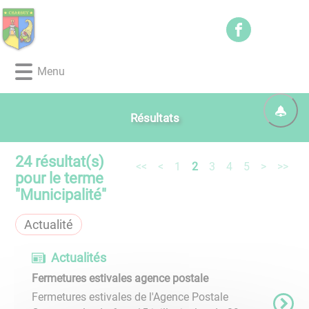
Lien
Lien
Lien
Lien
Panneau de gestion des cookies
d'accès
d'accès
d'accès
d'accès
rapide
rapide
rapide
rapide
au
au
à
au
Menu
menu
contenu
la
pied
principal
recherche
de
page
Résultats
24
résultat(s)
<<
<
1
2
3
4
5
>
>>
pour le terme
"
Municipalité
"
Actualité
Actualités
Fermetures estivales agence postale
Fermetures estivales de l'Agence Postale