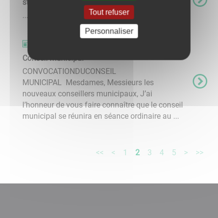
stationnement interdit sur certaines rues
Tout refuser
...
Personnaliser
Actualités
Conseil municipal
CONVOCATIONDUCONSEIL
MUNICIPAL Mesdames, Messieurs les
nouveaux conseillers municipaux, J’ai
l’honneur de vous faire connaître que le conseil
municipal se réunira en séance ordinaire au ...
<<
<
1
2
3
4
5
>
>>