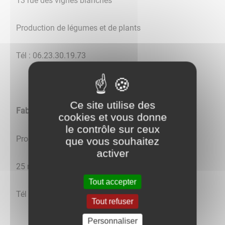
13 rue des vignes blanches
Production de légumes et de plants
Tél : 06.23.30.19.73
Ce site utilise des
Fabrice TROTTIER
cookies et vous donne
le contrôle sur ceux
Production d'asperges et élevage de brebis
que vous souhaitez
activer
25 rue des Maraîchers
Tout accepter
Tél : 03.86.47.07.43
Tout refuser
Personnaliser