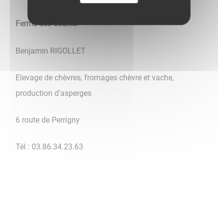
Ferme des Courlis
Benjamin RIGOLLET
Elevage de chèvres, fromages chèvre et vache,
production d'asperges
6 route de Perrigny
Tél : 03.86.34.23.63