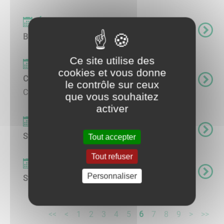
Événements
Balades charbuysiennes
Ce site utilise des
Événements
cookies et vous donne
Chasse aux oeufs de Pâques
le contrôle sur ceux
Chasse aux oeufs de Pâques ...
que vous souhaitez
activer
Événements
Stage enfants La Grange à Lili
Tout accepter
Tout refuser
Événements
Personnaliser
Stage adultes La Grange à Lili
<<
<
1
2
3
4
5
6
7
8
9
>
>>