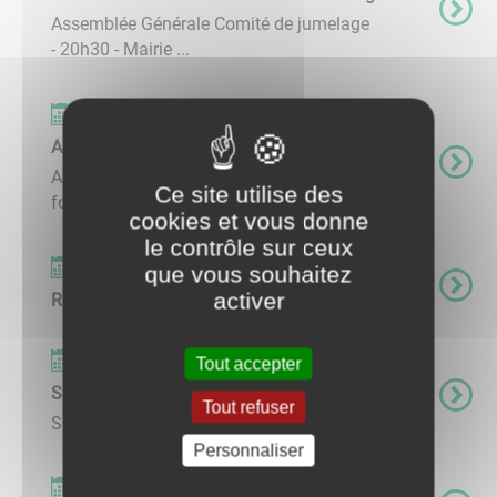
Assemblée Générale Comité de jumelage
- 20h30 - Mairie ...
Événements
Assemblée Générale - Charbuy Loisirs
Assemblée Générale Charbuy Loisirs - 19h30-
Ce site utilise des
foyer communal ...
cookies et vous donne
le contrôle sur ceux
Événements
que vous souhaitez
activer
Randonnée du 1er mai
Événements
Tout accepter
Salon du griffon vendéen
Tout refuser
Salon du Griffon Vendéen ...
Personnaliser
Événements