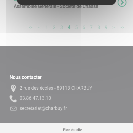
Assemblée Générale - Société de Chasse
<<
<
1
2
3
4
5
6
7
8
9
>
>>
Nous contacter
2 rue des écoles - 89113 CHARBUY
01.31.74.68.30
rf.yubrahc@tairaterces
Plan du site