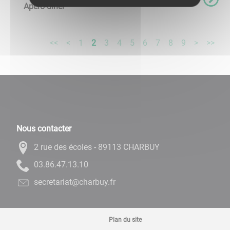
Apéro-dîner
<<
<
1
2
3
4
5
6
7
8
9
>
>>
Nous contacter
2 rue des écoles - 89113 CHARBUY
01.31.74.68.30
rf.yubrahc@tairaterces
Plan du site