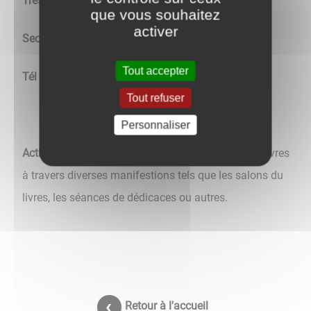
Trésorier :
Florance TULOUP
que vous souhaitez
activer
Secrétaire :
Dominik VALLET
Tout accepter
Tél :
06 45 92 64 90
Tout refuser
Personnaliser
Activités :
Promotion de la bande dessinée et des livres
à travers diverses manifestions tels que les salons du
livres, les séances de dédicaces ou autres.
Retour à l'accueil