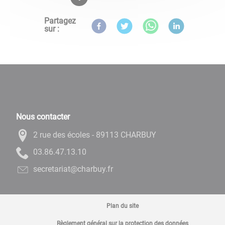
Partagez
sur :
Nous contacter
2 rue des écoles - 89113 CHARBUY
01.31.74.68.30
rf.yubrahc@tairaterces
Plan du site
Règlement général sur la protection des données