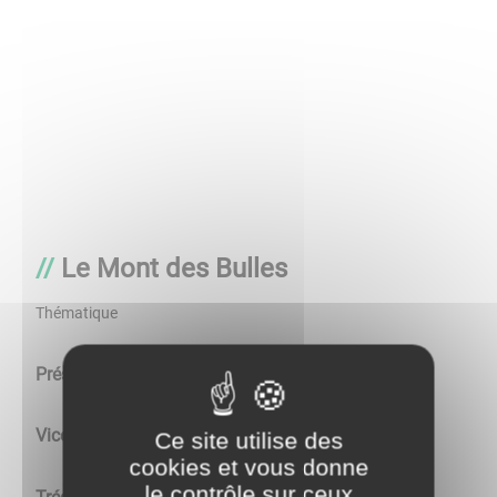
Le Mont des Bulles
Thématique
Président :
Jean-Claude BERTRAND
Vice-Président :
René MERCIER
Ce site utilise des
cookies et vous donne
le contrôle sur ceux