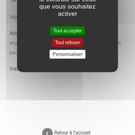
Tél
: 07.78.52.83.79
que vous souhaitez
activer
lagrangealili@gmail.com
Tout accepter
Acti
vités
: Promotion des arts en milieu rural -
Tout refuser
expositions - stages de pratiques artistiques animés
par des artistes et pédagogues.
Personnaliser
Présidente
: Valérie GARTEMANN
Retour à l'accueil