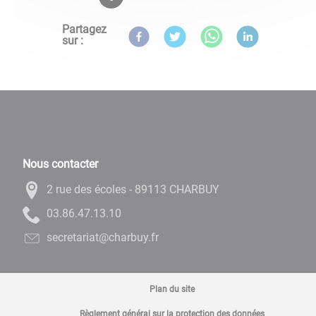
Partagez
sur :
Nous contacter
2 rue des écoles - 89113 CHARBUY
01.31.74.68.30
rf.yubrahc@tairaterces
Plan du site
Règlement général sur la protection des données