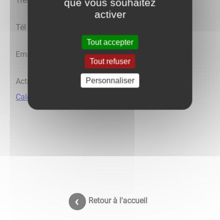
Trésorière : Nadine GUIVARC'H
que vous souhaitez
activer
Tél : 03 86 47 14 17
Tout accepter
Email : chantallaignelet@gmail.com
Tout refuser
Personnaliser
Activités disponibles en cliquant sur le calendrier : ​​​​​​​
Calendrier des activités 2022-2023
Retour à l'accueil