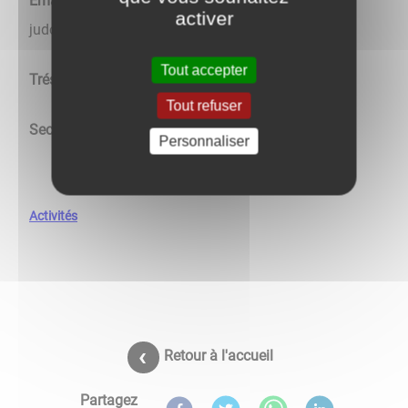
Email :
marina.garnault@gmail.com /
activer
judoclubappoigny@gmail.com
Tout accepter
Trésorière :
Sabrina BOUSSARD
Tout refuser
Secrétaire :
Mélanie DANDOIT
Personnaliser
Activités
Retour à l'accueil
Partagez