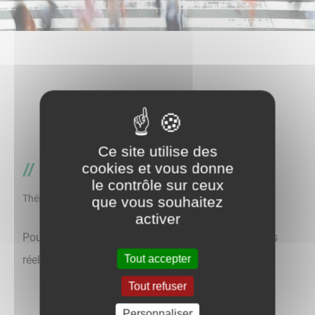
Ce site utilise des
cookies et vous donne
Infos Routes
le contrôle sur ceux
Thématique
que vous souhaitez
activer
Pour connaître l'état des routes de l'Yonne en temps
Tout accepter
réel, cliquez
ici
.
Tout refuser
Personnaliser