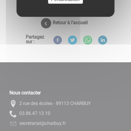
Retour à l'accueil
Partagez
sur :
Nous contacter
2 rue des écoles - 89113 CHARBUY
01.31.74.68.30
rf.yubrahc@tairaterces