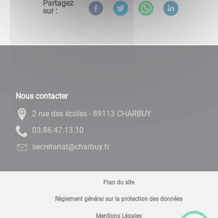
Partagez
sur :
Nous contacter
2 rue des écoles - 89113 CHARBUY
01.31.74.68.30
rf.yubrahc@tairaterces
Plan du site
Règlement général sur la protection des données
Mentions Légales