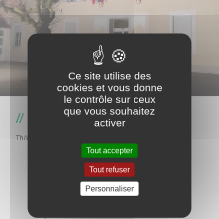
Ce site utilise des
cookies et vous donne
le contrôle sur ceux
que vous souhaitez
Entreprises et commerces
activer
Thématique
Tout accepter
Tout refuser
Personnaliser
Retour à l'accueil