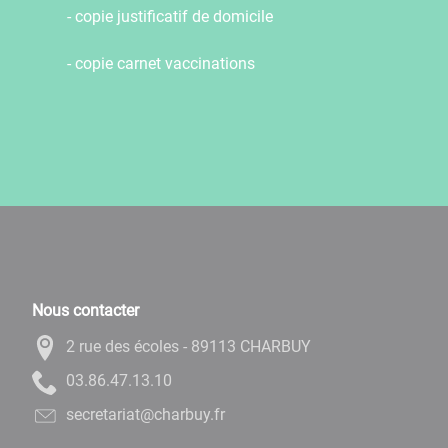
- copie justificatif de domicile
- copie carnet vaccinations
Nous contacter
2 rue des écoles - 89113 CHARBUY
01.31.74.68.30
rf.yubrahc@tairaterces