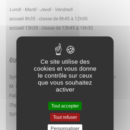
Lundi - Mardi - Jeudi - Vendredi
accueil 8h35 - classe de 8h45 à 12h00
accueil 13h35 - classe de 13h45 à 16h30.
ÉQUIPE
Ce site utilise des
cookies et vous donne
le contrôle sur ceux
Sylvie VOILLY - directrice et institutrice petite section
que vous souhaitez
M. BELAUBRE - moyenne section
activer
Fabienne BICHET - grande section
Olga AUBIN - ATSEM
Tout accepter
Sylviane BOULARD - ATSEM
Tout refuser
Personnaliser