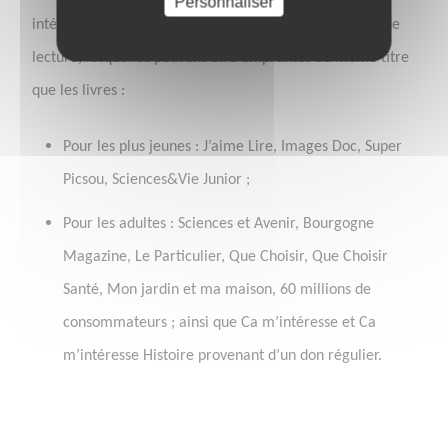
Personnaliser
intéresser les lecteurs de tous âges complètent l’offre de
lecture, lesquelles peuvent être empruntés au même titre
que les livres :
Pour les plus jeunes : J’aime Lire, Images Doc, Super
Picsou, Sciences&Vie Junior ;
Pour les adultes : Sciences et Avenir, Bourgogne
Magazine, Le Particulier, Que Choisir, Que Choisir
Santé, Mon jardin et ma maison, 60 millions de
consommateurs ; ainsi que Ca m’intéresse et Ca
m’intéresse Histoire provenant d’un don régulier.