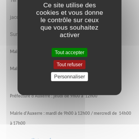
Tél : 06.70.10.99.78
Ce site utilise des
cookies et vous donne
jacqueline.larose@conciliateurdejustice.fr
le contrôle sur ceux
que vous souhaitez
activer
Sur rendez-vous uniquement
Tout accepter
Mairie d'Escamps : mardi de 9h00 à 12h00
Tout refuser
Mairie de Charbuy : m
ercredi de 14h00 à 18h00
Personnaliser
Préfecture d'Auxerre : jeudi de 9h00 à
12h00
Mairie d'Auxerre : mardi de 9h00 à 12h00 /
mercredi de
14h00
à 17h00