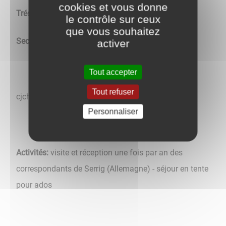
cookies et vous donne
Trésorier:
Christophe MALIN
le contrôle sur ceux
que vous souhaitez
Secrétaire:
Nicole CHARPY
activer
Tout accepter
Tout refuser
cjcharbuyserrig@gmail.com - 06.22.05.48.71
Personnaliser
Activités:
visite et réception une fois par an des
correspondants de Serrig (Allemagne) - séjour en tente
pour ados