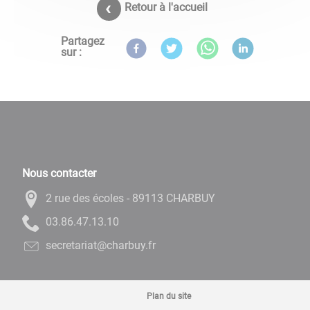
Retour à l'accueil
Partagez
sur :
Nous contacter
2 rue des écoles - 89113 CHARBUY
01.31.74.68.30
rf.yubrahc@tairaterces
Plan du site