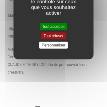
Tél : 06.15.28.51.69
le contrôle sur ceux
que vous souhaitez
activer
Mail
: cantares27music@gmail.com
Tout accepter
http://claude-marylou.fr -
Tout refuser
http://www.facebook.com/claudeetmarylou
Personnaliser
Activités : représentation des Artistes, Auteurs
Compositeurs Interprètes de Chansons Françaises
CLAUDE ET MARYLOU afin de promouvoir leurs
créations.