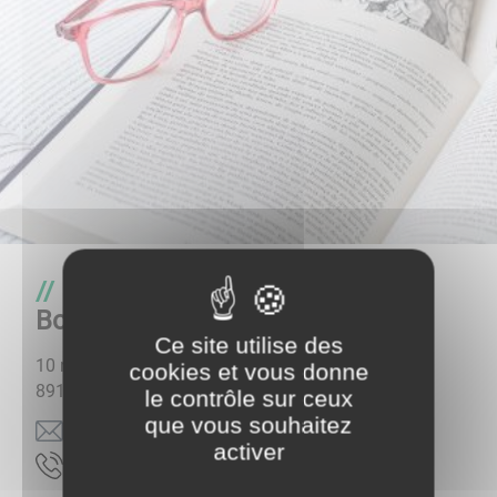
Bibliothèque "Luce et François
Bonjour"
Ce site utilise des
10 rue des écoles
cookies et vous donne
89113
CHARBUY
le contrôle sur ceux
que vous souhaitez
rf.oodanaw@yubrahc.euqehtoilbib
activer
83.60.74.68.30