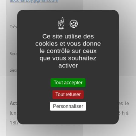
abccharbuy@gmail.com
Trésorier
: Laurent GALISOT
Ce site utilise des
cookies et vous donne
le contrôle sur ceux
Secrétaire général : Gilles MALHAIZE
que vous souhaitez
activer
Secrétaire adjointe : Élodie JOLLIN
Tout accepter
Tout refuser
Activités:
Entrainement et jeu libre pour les adultes le
Personnaliser
lundi et le mercredi de 19h à 22h et le samedi de 15 h à
18h