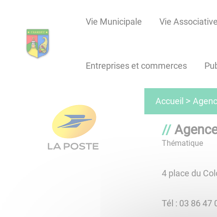
Lien
Lien
Lien
Lien
Panneau de gestion des cookies
d'accès
d'accès
d'accès
d'accès
Vie Municipale
Vie Associativ
rapide
rapide
rapide
rapide
au
au
à
au
menu
contenu
la
pied
Entreprises et commerces
Pub
principal
recherche
de
page
Agenc
Accueil
Agence
Thématique
4 place du Co
Tél : 03 86 47 