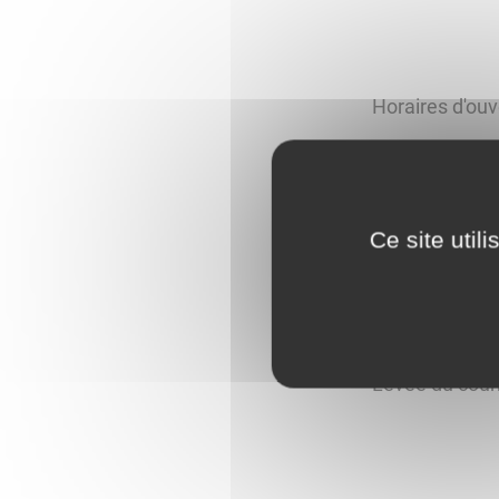
Horaires d'ouv
- Du mardi au 
Ce site util
- Le samedi, 
Levée du courr