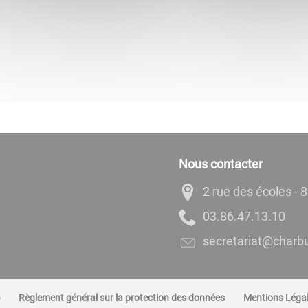
Nous contacter
2 rue des écoles 
01.31.74.68.30
rf.yubrahc@tairate
Règlement général sur la protection des données
Mentions Léga