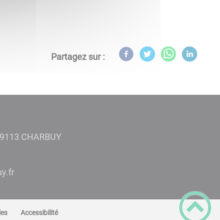
Partagez sur :
- 89113 CHARBUY
rces
les
Accessibilité