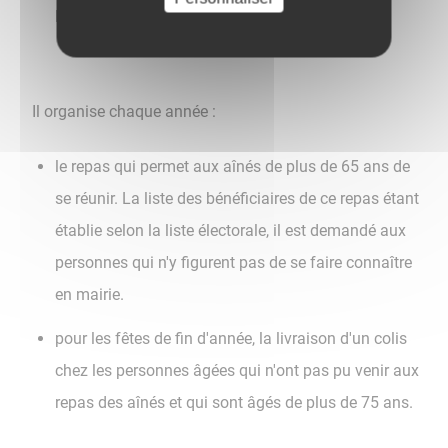
les ressources familiales
Il organise chaque année :
le repas qui permet aux aînés de plus de 65 ans de
se réunir. La liste des bénéficiaires de ce repas étant
établie selon la liste électorale, il est demandé aux
personnes qui n'y figurent pas de se faire connaître
en mairie.
pour les fêtes de fin d'année, la livraison d'un colis
chez les personnes âgées qui n'ont pas pu venir aux
repas des aînés et qui sont âgés de plus de 75 ans.