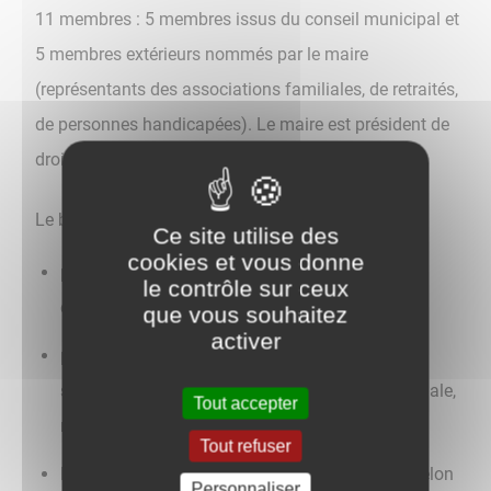
11 membres : 5 membres issus du conseil municipal et
5 membres extérieurs nommés par le maire
(représentants des associations familiales, de retraités,
de personnes handicapées). Le maire est président de
droit.
Le budget du CCAS intervient:
Ce site utilise des
cookies et vous donne
pour tout problème d'ordre social connu sur la
le contrôle sur ceux
commune
que vous souhaitez
activer
pour demander l'intervention d'une assistante
sociale auprès du conseil général (Unité Territoriale,
Tout accepter
route de Perrigny à Auxerre)
Tout refuser
lors du voyage scolaire de l'école élémentaire selon
Personnaliser