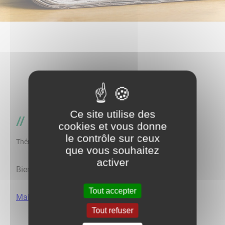
Ce site utilise des
Publications municipales
cookies et vous donne
le contrôle sur ceux
Thématique
que vous souhaitez
activer
Bien vivre à Charbuy : Le Mag'
Tout accepter
Mai-Septembre 2026
Tout refuser