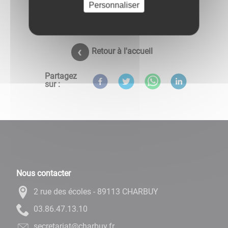
Personnaliser
Retour à l'accueil
Partagez
sur :
Nous contacter
2 rue des écoles - 89113 CHARBUY
01.31.74.68.30
rf.yubrahc@tairaterces