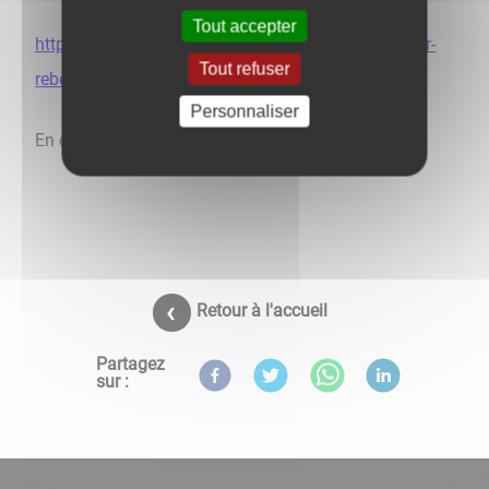
Tout accepter
https://docteur-corazza.sante.pro/
-
https://docteur-
Tout refuser
rebelo.sante.pro/
Personnaliser
En cas d'urgence, veuillez contacter le 15.
Retour à l'accueil
Partagez
sur :