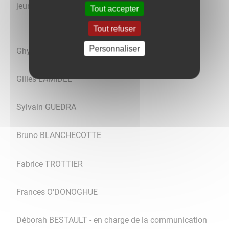
jeunesse
Tout accepter
Tout refuser
Personnaliser
Ghyslaine DUCRUY
Gilles LAMIDEL
Sylvain GUEDRA
Bruno BLANCHECOTTE
Fabrice TROTTIER
Frances O'DONOGHUE
Déborah BESTAULT - en charge de la communication