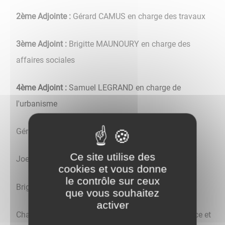
2ème Adjointe
:
Gérard CAMUS en charge des travaux
3ème Adjoint
:
Brigitte MAUNOURY en charge des
affaires sociales
4ème Adjoint
:
Samuel LEGRAND en charge de
l'urbanisme
Gérard DELILLE
Ce site utilise des
Joel FENICE
cookies et vous donne
le contrôle sur ceux
Brigitte SZYNKIER - en charge des associations
que vous souhaitez
activer
Chantal LAIGNELET - en charge des affaires enfance et