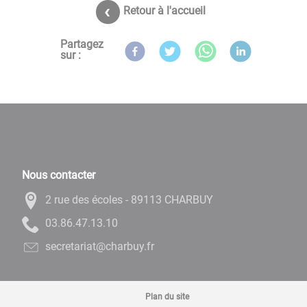
Retour à l'accueil
Partagez
sur :
Nous contacter
2 rue des écoles - 89113 CHARBUY
01.31.74.68.30
rf.yubrahc@tairaterces
Plan du site