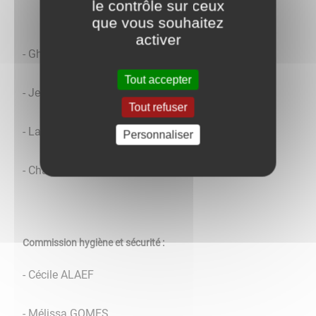
le contrôle sur ceux
que vous souhaitez
activer
- Ghislaine DUCRUY
Tout accepter
- Jean-Baptiste MILLIERE
Tout refuser
- Laetitia GEORGES
Personnaliser
- Chantal LAIGNELET
Commission hygiène et sécurité :
- Cécile ALAEF
- Mélissa GOMES