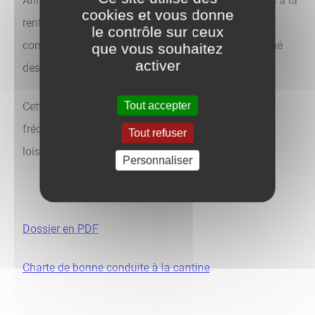
Afin de pouvoir bénéficier des services périscolaires à la
cookies et vous donne
rentrée , un dossier administratif complet doit être
le contrôle sur ceux
complété, signé, puis déposé en mairie, accompagné
que vous souhaitez
activer
des pièces indiquées.
Tout accepter
Cette démarche est obligatoire pour tout enfant
fréquentant les écoles de Charbuy ou son centre de
Tout refuser
loisirs.
Personnaliser
Dossier en PDF
Charte de bonne conduite à la cantine